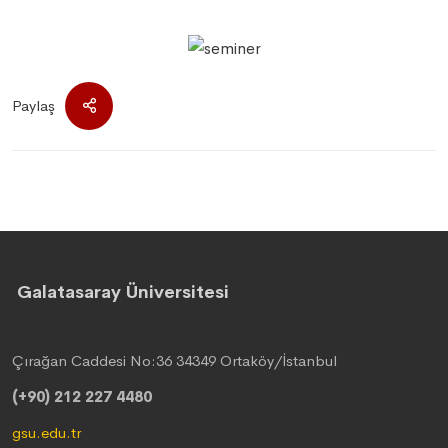
Paylaş
Galatasaray Üniversitesi
Çırağan Caddesi No:36 34349 Ortaköy/İstanbul
(+90) 212 227 4480
gsu.edu.tr