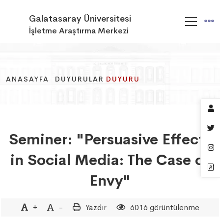
Galatasaray Üniversitesi
İşletme Araştırma Merkezi
ANASAYFA
ANASAYFA
ANASAYFA
DUYURULAR
DUYURULAR
DUYURULAR
DUYURU
DUYURU
DUYURU
Seminer: "Persuasive Effects
in Social Media: The Case of
Envy"
+
-
Yazdır
6016 görüntülenme