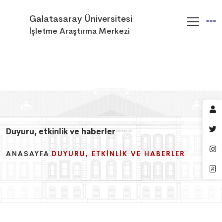
Galatasaray Üniversitesi
İşletme Araştırma Merkezi
Duyuru, etkinlik ve haberler
Duyuru, etkinlik ve haberler
Duyuru, etkinlik ve haberler
ANASAYFA
ANASAYFA
ANASAYFA
DUYURU, ETKINLIK VE HABERLER
DUYURU, ETKINLIK VE HABERLER
DUYURU, ETKINLIK VE HABERLER